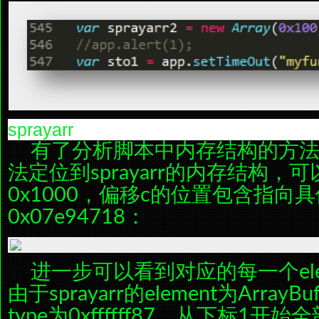
sprayarr
有了分析脚本中内存结构的方
法定位到sprayarr的内存结构，可
0x1000，偏移c的位置包含指向具体
0x07e94718：
进一步可以看到对应的每一个ele
由于sprayarr的element为Arra
type为0xffffff87，从下标1开始