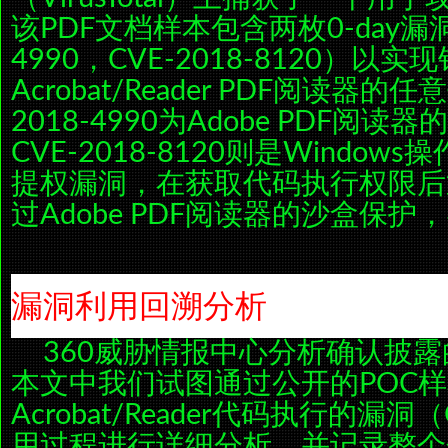
该PDF文档样本包含两枚0-day漏洞（
4990，CVE-2018-8120）以实现
Acrobat/Reader PDF阅读器
2018-4990为Adobe PDF阅
CVE-2018-8120则是Window
提权漏洞，在获取代码执行权限后
过Adobe PDF阅读器的沙盒保
漏洞利用回溯分析
360威胁情报中心分析确认披
本文中我们试图通过公开的POC样本
Acrobat/Reader代码执行的漏洞（
用过程进行详细分析，并记录整个