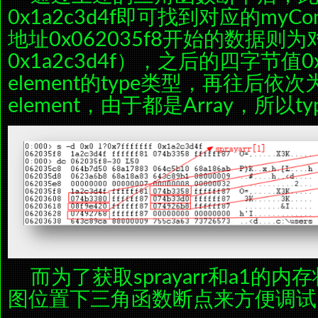
0x1a2c3d4f即可找到对应的myC
地址0x062035f8开始的数据则为
0x1a2c3d4f），之后的四字节值0xf
element的type类型，再往后依
element，由于都是Array，所以type
而为了获取sprayarr和a1的
图位置下三角函数断点来方便调试