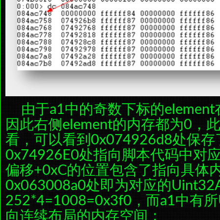
由于a1中的奇数下标的eleme
因此右侧element的内存都为0，此
看，可以看到0x074926d8处
0x74926E0处指向脚本代码中对应的U
偏移+0xC的位置包含了指向具体
0x063008a0处即为对应的Uint32
252*4=1008=0x3f0，而a1中有所
向连续布局的内存空间：