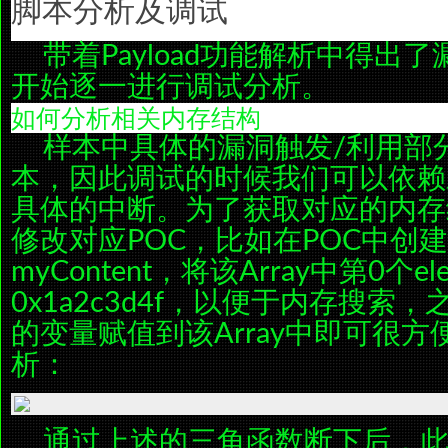
脚本分析及调试
带着Payload功能解析中得出
开始逐一进行调试分析。
如何分析相关内存结构
样本中具体的漏洞触发/利用部分都是
本，因此调试的时候我们可以依赖
具体的中断。为了获取对应的内存
修改对应POC，比如在POC中创建一
myContent，将该Array中第0个e
0x1a2c3d4f，以便于内存搜索
的变量赋值到该Array中即可很方
析：
通过上述的三角函数断下后，