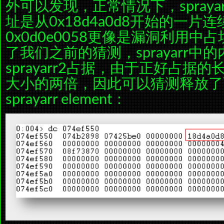
外可以发现，正常情况下，sprayarr
址是从0x18d4a0d8开始的一片
0x0d0e0058更像是漏洞利用
了我们之前的猜测，sprayarr
sprayarr2占据，由于正好占据的长度为s
大小的两倍，因此可以猜测释放了
sprayarr element：