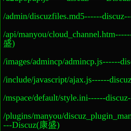
/admin/discuzfiles.md5------discuz
/api/manyou/cloud_channel.htm-----
盛)
/images/admincp/admincp.js------d
/include/javascript/ajax.js------dis
/mspace/default/style.ini------disc
/plugins/manyou/discuz_plugin_many
---Discuz(康盛)