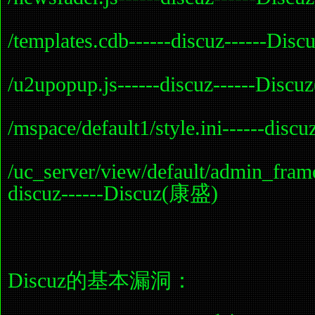
/templates.cdb------discuz------Di
/u2upopup.js------discuz------Dis
/mspace/default1/style.ini------dis
/uc_server/view/default/admin_fram
discuz------Discuz(康盛)
Discuz的基本漏洞：