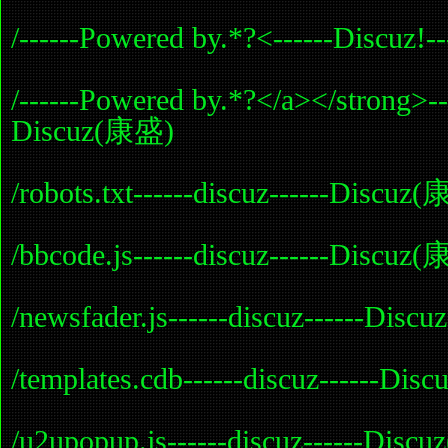
/------Powered by.*?<------Discuz!
/------Powered by.*?</a></strong>---
Discuz(康盛)
/robots.txt------discuz------Discuz
/bbcode.js------discuz------Discuz
/newsfader.js------discuz------Dis
/templates.cdb------discuz------Di
/u2upopup.js------discuz------Dis