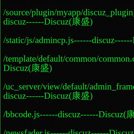
/source/plugin/myapp/discuz_plugi
discuz------Discuz(康盛)
/static/js/admincp.js------discuz--
/template/default/common/common.cs
Discuz(康盛)
/uc_server/view/default/admin_fram
discuz------Discuz(康盛)
/bbcode.js------discuz------Discuz
/newsfader.js------discuz------Dis