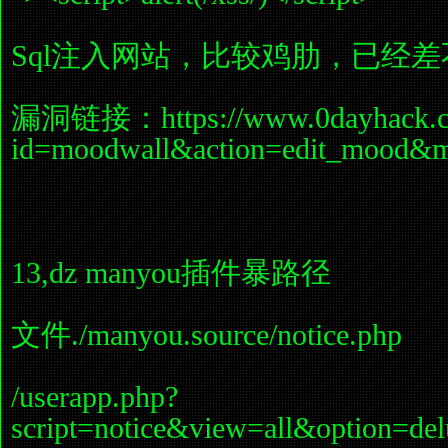
Sql注入网站，比较鸡肋，已经差
漏洞链接：https://www.0dayhack.co
id=moodwall&action=edit_mood&
13,dz manyou插件暴路径
文件./manyou.source/notice.php
/userapp.php?
script=notice&view=all&option=del