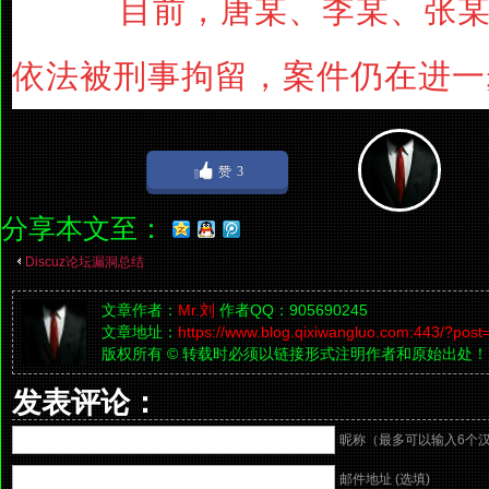
目前，唐某、李某、张某
依法被刑事拘留，案件仍在进一
赞
3
分享本文至：
Discuz论坛漏洞总结
文章作者：
Mr.刘
作者QQ：905690245
文章地址：
https://www.blog.qixiwangluo.com:443/?post
版权所有 © 转载时必须以链接形式注明作者和原始出处！
发表评论：
昵称（最多可以输入6个
邮件地址 (选填)