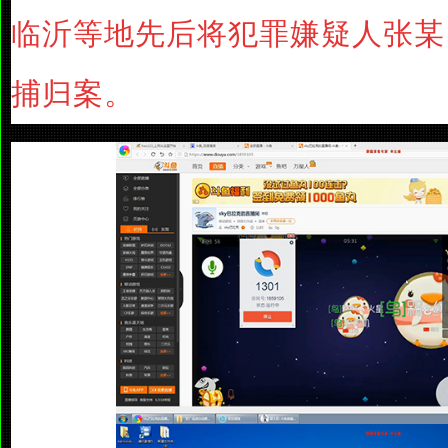
临沂等地先后将犯罪嫌疑人张某
捕归案。