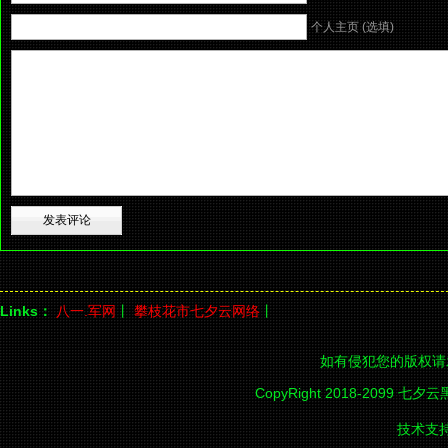
个人主页 (选填)
Links：
八一.军网
丨
攀枝花市七夕云网络
丨
如有侵犯您的版权请
CopyRight 2018-2099 七夕
技术支