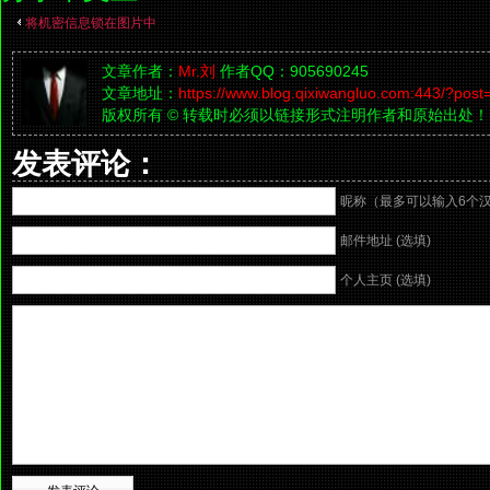
将机密信息锁在图片中
文章作者：
Mr.刘
作者QQ：905690245
文章地址：
https://www.blog.qixiwangluo.com:443/?post
版权所有 © 转载时必须以链接形式注明作者和原始出处！
发表评论：
昵称（最多可以输入6个
邮件地址 (选填)
个人主页 (选填)