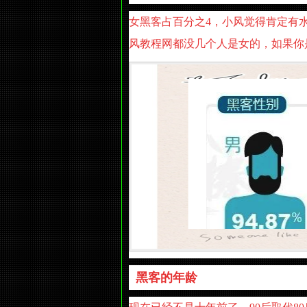
女黑客占百分之4，小风觉得肯定有
风教程网都没几个人是女的，如果你
黑客的年龄