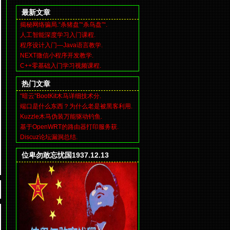
最新文章
揭秘网络骗局.“杀猪盘”“杀鸟盘”“.
人工智能深度学习入门课程.
程序设计入门—Java语言教学.
NEXT微信小程序开发教学.
C++零基础入门学习视频课程.
热门文章
“暗云”BootKit木马详细技术分.
端口是什么东西？为什么老是被黑客利用.
Kuzzle木马伪装万能驱动钓鱼.
基于OpenWRT的路由器打印服务获.
Discuz论坛漏洞总结.
位卑勿敢忘忧国1937.12.13