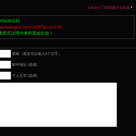
Linux入门到精通企业实战
5690245
g.qixiwangluo.com:443/?post=228
链接形式注明作者和原始出处！
昵称（最多可以输入6个汉字）
邮件地址 (选填)
个人主页 (选填)