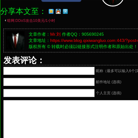
分享本文至：
暗网:DDoS攻击10美元/1小时
文章作者：
Mr.刘
作者QQ：905690245
文章地址：
https://www.blog.qixiwangluo.com:443/?post
版权所有 © 转载时必须以链接形式注明作者和原始出处！
发表评论：
昵称（最多可以输入6个
邮件地址 (选填)
个人主页 (选填)