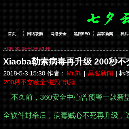
首页
网络攻防
网络安全
黑帽SEO
黑客新闻
神兵
暗网:DDoS攻击10美元/1小时
Xiaoba勒索病毒再升级 200秒
2018-5-3 15:30 作者：
Mr.刘
|
黑客新闻
| 
200秒不交赎金“摧毁”电脑
不久前，360安全中心曾预警一款新型
全软件封杀后，病毒贼心不死再升级，这