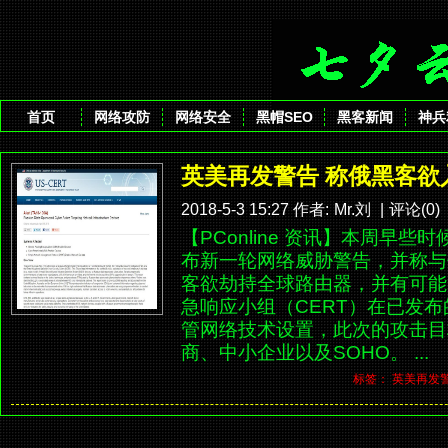
首页
网络攻防
网络安全
黑帽SEO
黑客新闻
神兵
英美再发警告 称俄黑客欲
2018-5-3 15:27 作者:
Mr.刘
|
评论(0)
【PConline 资讯】本周早
布新一轮网络威胁警告，并称与
客欲劫持全球路由器，并有可
急响应小组（CERT）在已发
管网络技术设置，此次的攻击目
商、中小企业以及SOHO。 ...
标签：
英美再发