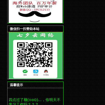
微信扫一扫赞助本站
温馨提示
四点过了额(⊙o⊙)…，你明天不
学习工作吗？？？