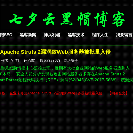
帽SEO
黑客新闻
神兵利器
黑客技术
程序人生
我要留言
pache Struts 2漏洞致Web服务器被批量入侵
1 作者:
Mr.刘
|
评论(0)
|
阅读(32307)
网络安全
腾讯御见威胁情报中心监控发现，近期有大批企业网站的Web服务器遭到入
木马。 安全人员分析发现被攻击网站服务器多存在Apache Struts 2
ltipart Parser远程代码执行（RCE）漏洞(S2-045,CVE-2017-5638)，该漏
标签：
企业未修复Apache
Struts
2漏洞致Web服务器被批量入侵
【阅读全文】