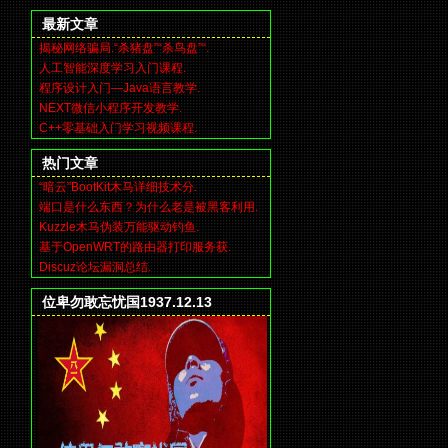
最新文章
揭秘网络骗局.“杀猪盘”“杀鸟盘”“.
人工智能深度学习入门课程.
程序设计入门—Java语言教学.
NEXT微信小程序开发教学.
C++零基础入门学习视频课程.
热门文章
“暗云”BootKit木马详细技术分.
端口是什么东西？为什么老是被黑客利用.
Kuzzle木马伪装万能驱动钓鱼.
基于OpenWRT的路由器打印服务获.
Discuz论坛漏洞总结.
位卑勿敢忘忧国1937.12.13